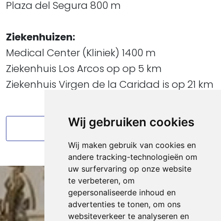
Plaza del Segura 800 m
Ziekenhuizen:
Medical Center (Kliniek) 1400 m
Ziekenhuis Los Arcos op op 5 km
Ziekenhuis Virgen de la Caridad is op 21 km
Wij gebruiken cookies
Terug naar alle omgeving info
Wij maken gebruik van cookies en
andere tracking-technologieën om
uw surfervaring op onze website
te verbeteren, om
gepersonaliseerde inhoud en
INTERESSE IN ONZE
advertenties te tonen, om ons
VAKANTIEVILLA?
websiteverkeer te analyseren en