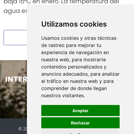
baja 15°C en enero. La temperatura del
agua está entre 15°C y 27°C.​​​​​
Utilizamos cookies
VOLVER A LOS ALREDEDORES
Usamos cookies y otras técnicas
de rastreo para mejorar tu
experiencia de navegación en
nuestra web, para mostrarte
contenidos personalizados y
anuncios adecuados, para analizar
INTERESADO EN NUESTRA VILLA?
el tráfico en nuestra web y para
comprender de donde llegan
nuestros visitantes.
PRECIO & DISPONIBILIDAD
Aceptar
Rechazar
© 2026 Villa Guapa |
Sitio web de FalcoTravel